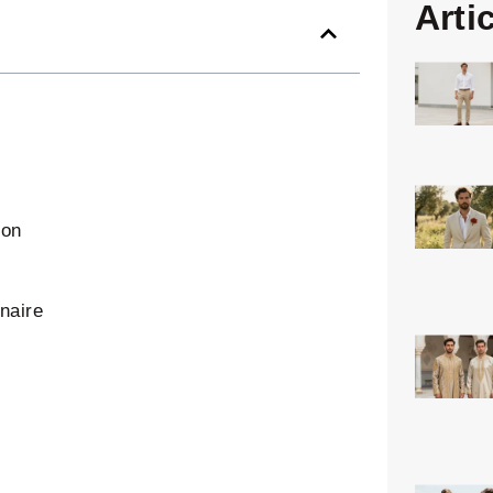
Arti
ion
naire