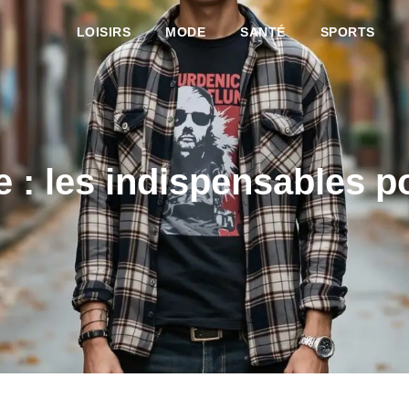
LOISIRS
MODE
SANTÉ
SPORTS
e : les indispensables p