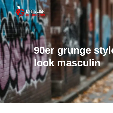
90er grunge styl
look masculin