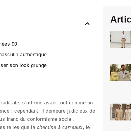
Arti
nnées 90
masculin authentique
iser son look grunge
 radicale, s’affirme avant tout comme un
nce ; cependant, il demeure judicieux de
us franc du conformisme social.
res telles que la
chemise à carreaux
, le