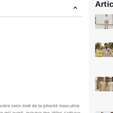
Arti
 votre sens inné de la pilosité masculine.
n œil averti, puisque des idées cadeaux