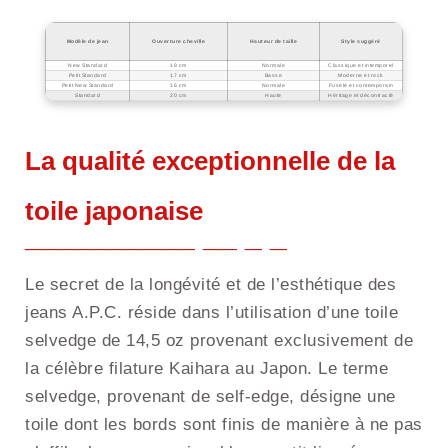
Modèle de jean
Ouverture cheville
Hauteur de taille
Style suggéré
New Standard
19 cm
Normale
Classique et intemporel
Petit Standard
17 cm
Basse
Moderne et rock
Petit New Standard
16 cm
Normale
Fuselé et contemporain
Standard
20 cm
Haute
Héritage et décontracté
La qualité exceptionnelle de la
toile japonaise
Le secret de la longévité et de l’esthétique des
jeans A.P.C. réside dans l’utilisation d’une toile
selvedge de 14,5 oz provenant exclusivement de
la célèbre filature Kaihara au Japon. Le terme
selvedge, provenant de self-edge, désigne une
toile dont les bords sont finis de manière à ne pas