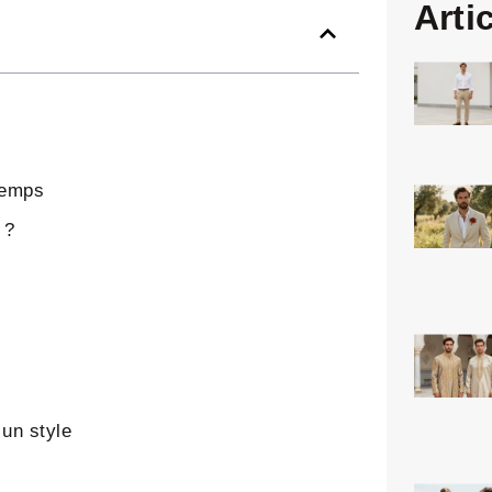
Arti
temps
 ?
 un style