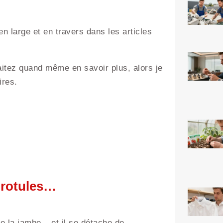
 en large et en travers dans les articles
aitez quand même en savoir plus, alors je
ires.
s rotules…
de la jambe – et il se détache de