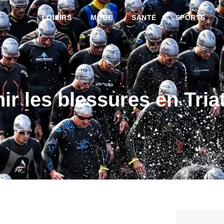
LOISIRS
MODE
SANTÉ
SPORTS
r les blessures en Tria