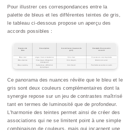
Pour illustrer ces correspondances entre la
palette de bleus et les différentes teintes de gris,
le tableau ci-dessous propose un aperçu des
accords possibles :
Nuance de
Description
Accord avec (nuance de
Exemple d’accessoire
bleu
gris)
associé
Bleu clair
Léger, frais et moderne
Gris clair
Cravate en soie imprimée
Bleu marine
Classique, élégant et
Gris moyen
Montre en acier
intemporel
Bleu soutenu
Audacieux, affirmé et
Gris foncé
Pochette assortie en satin
dynamique
Ce panorama des nuances révèle que le bleu et le
gris sont deux couleurs complémentaires dont la
synergie repose sur un jeu de contrastes maîtrisé
tant en termes de luminosité que de profondeur.
L’harmonie des teintes permet ainsi de créer des
associations qui ne se limitent point à une simple
combinaison de couleurs, mais qui incarnent une