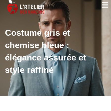
Costume gris et
chemise bleue :
élégance assurée et
style raffiné