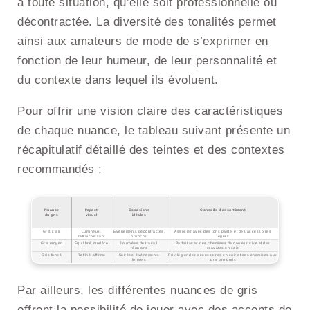
à toute situation, qu’elle soit professionnelle ou
décontractée. La diversité des tonalités permet
ainsi aux amateurs de mode de s’exprimer en
fonction de leur humeur, de leur personnalité et
du contexte dans lequel ils évoluent.
Pour offrir une vision claire des caractéristiques
de chaque nuance, le tableau suivant présente un
récapitulatif détaillé des teintes et des contextes
recommandés :
Nuance
Impact
Occasions
Conseils d’assortiment
du gris
visuel
idéales
Gris clair
Lumineux,
Événements décontractés,
Associer avec des tons pastel et des accessoires
rafraîchissant
brunchs
légers
Gris moyen
Équilibré, modéré
Journées de travail,
Parfait avec des chemises de couleur vive et des
réunions
cravates en soie
Gris foncé
Raffiné, affirmé
Soirées, événements
Privilégier des accessoires en cuir et des chemises aux
formels
tons profonds
Par ailleurs, les différentes nuances de gris
offrent la possibilité de jouer avec des accents de