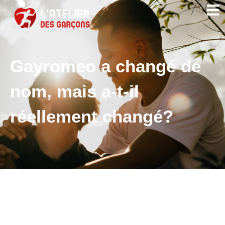
Gayromeo a changé de
nom, mais a-t-il
réellement changé?