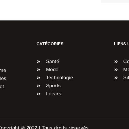
CATÉGORIES
LIENS 
Santé
Co
Mode
Me
rme
Technologie
Si
 les
Sports
et
Loisirs
opyright © 2022 | Tous droits réservés.