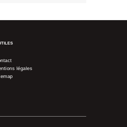
UTILES
ntact
ntions légales
temap