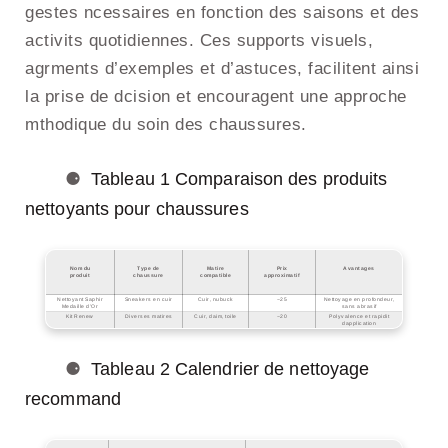
gestes ncessaires en fonction des saisons et des
activits quotidiennes. Ces supports visuels,
agrments d’exemples et d’astuces, facilitent ainsi
la prise de dcision et encouragent une approche
mthodique du soin des chaussures.
Tableau 1 Comparaison des produits
nettoyants pour chaussures
Nom du
Type de
Matire
Prix
Avantages
produit
chaussure
compatible
approximatif
Nettoyant Saphir
Sneakers en cuir
Cuir, nubuck
~25
Nettoyage en profondeur,
Medaille d’Or
sans abrasif
Kit Renew
Diverses matires
Cuir, daim, toile
~20
Polyvalence et rapidit
dapplication
Tableau 2 Calendrier de nettoyage
recommand