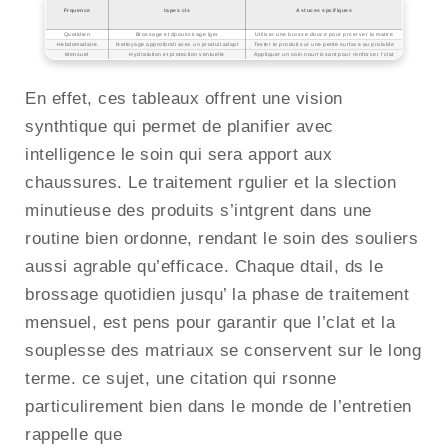
Frquence
tapes cls
Astuces spcifiques
Quotidien
Brossage et dpoussirage lger
Utiliser une
brosse douce
pour prserver la matire
Hebdomadaire
Nettoyage approfondi avec un produit adapt
Tester le produit sur une petite surface au pralable
Mensuel
Hydratation et protection ventuelle
Appliquer un soin nourrissant pour renforcer l’clat
En effet, ces tableaux offrent une vision
synthtique qui permet de planifier avec
intelligence le soin qui sera apport aux
chaussures. Le traitement rgulier et la slection
minutieuse des produits s’intgrent dans une
routine bien ordonne, rendant le soin des souliers
aussi agrable qu’efficace. Chaque dtail, ds le
brossage quotidien jusqu’ la phase de traitement
mensuel, est pens pour garantir que l’clat et la
souplesse des matriaux se conservent sur le long
terme. ce sujet, une citation qui rsonne
particulirement bien dans le monde de l’entretien
rappelle que