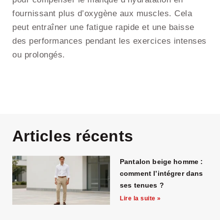
fournissant plus d’oxygène aux muscles. Cela
peut entraîner une fatigue rapide et une baisse
des performances pendant les exercices intenses
ou prolongés.
end
users
just
Articles récents
can’t
find
Pantalon beige homme :
the
comment l’intégrer dans
best
ses tenues ?
services
Lire la suite »
the