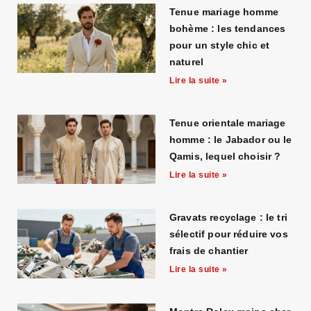
good
Tenue mariage homme
thing
bohème : les tendances
about
pour un style chic et
exact
naturel
http://www.jimmychooreplica.ru/
.
Lire la suite »
uncvape.com
watches
Tenue orientale mariage
and
homme : le Jabador ou le
Qamis, lequel choisir ?
you
Lire la suite »
will
understand
it!
Gravats recyclage : le tri
sélectif pour réduire vos
luxury
frais de chantier
vapestore.to
Lire la suite »
vapes
are