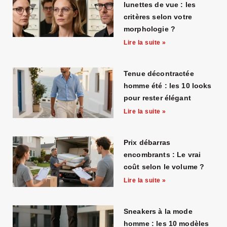
submariner
.
lunettes de vue : les
fake
critères selon votre
morphologie ?
watch
Lire la suite »
is
world-
famous
Tenue décontractée
homme été : les 10 looks
for
pour rester élégant
its
Lire la suite »
grand
complications
Prix débarras
and
encombrants : Le vrai
luxury
coût selon le volume ?
watches.
Lire la suite »
https://breitlingreplica.to/
usa
Sneakers à la mode
received
homme : les 10 modèles