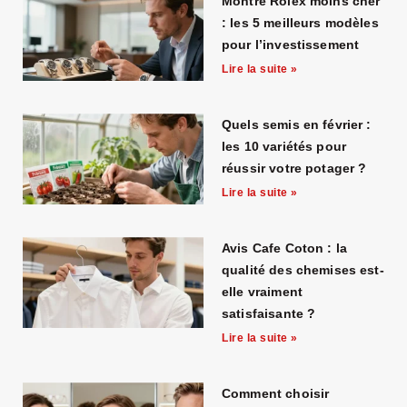
Montre Rolex moins cher
likely
: les 5 meilleurs modèles
to
pour l’investissement
be
Lire la suite »
fabulous
skillset
Quels semis en février :
and
les 10 variétés pour
exquisite
réussir votre potager ?
combination
Lire la suite »
gourmet
skincare.
Avis Cafe Coton : la
discover
qualité des chemises est-
the
elle vraiment
world
satisfaisante ?
of
Lire la suite »
replica
rolex
Comment choisir