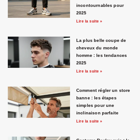
a
incontournables pour
new
2025
unique
Lire la suite »
neoclassical
technique,
La plus belle coupe de
plus
cheveux du monde
also
homme : les tendances
back
2025
into
Lire la suite »
the
current
Comment régler un store
day
banne : les étapes
simples pour une
facets.
inclinaison parfaite
shop
Lire la suite »
high
quality