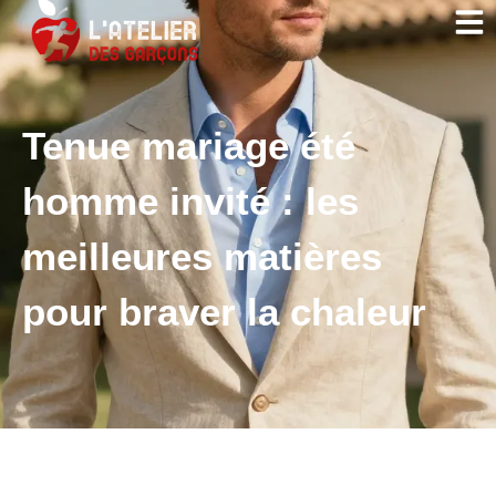
Tenue mariage été
homme invité : les
meilleures matières
pour braver la chaleur