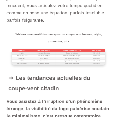
innocent, vous articulez votre tempo quotidien
comme on pose une équation, parfois insoluble,
parfois fulgurante.
Tableau comparatif des marques de coupe-vent homme, style,
protection, prix
MARQUE
STYLE DOMINANT
NIVEAU DE PROTECTION
PRIX MOYEN
K-Way
Iconique & urbain
Déperlant, léger
50-120 €
The North Face
Sportif & lifestyle
Imperméable, technique
100-200 €
Gore-Tex
Technique
Ultra-imperméable
150-350 €
Adidas
Sportswear
Imperméable, respirant
70-150 €
Helly Hansen
Côtier & urbain
Protection intensive
90-200 €
Les tendances actuelles du
coupe-vent citadin
Vous assistez à l’irruption d’un phénomène
étrange, la visibilité du logo pulvérise soudain
le minimalisme, c’est presque ostentatoire
.