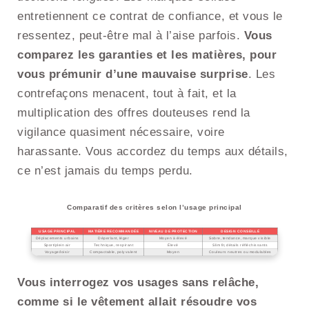
entretiennent ce contrat de confiance, et vous le
ressentez, peut-être mal à l’aise parfois.
Vous
comparez les garanties et les matières, pour
vous prémunir d’une mauvaise surprise
. Les
contrefaçons menacent, tout à fait, et la
multiplication des offres douteuses rend la
vigilance quasiment nécessaire, voire
harassante. Vous accordez du temps aux détails,
ce n’est jamais du temps perdu.
Comparatif des critères selon l’usage principal
USAGE PRINCIPAL
MATIÈRE RECOMMANDÉE
NIVEAU DE PROTECTION
DESIGN CONSEILLÉ
Déplacements urbains
Déperlant, léger
Moyen à élevé
Sobre, tendance, marque visible
Sport/plein air
Technique, respirant
Élevé
Slim fit, détails réfléchissants
Voyage/loisir
Compactable, polyvalent
Moyen
Couleurs neutres ou modulables
Vous interrogez vos usages sans relâche,
comme si le vêtement allait résoudre vos