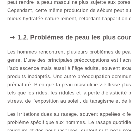
peut rendre la peau masculine plus sujette aux pores 
Cependant, cette même production de sébum peut auss
mieux hydratée naturellement, retardant l’apparition
1.2. Problèmes de peau les plus co
Les hommes rencontrent plusieurs problèmes de peau,
genre. L’une des principales préoccupations est l’acn
l’adolescence mais aussi à l’âge adulte, souvent exace
produits inadaptés. Une autre préoccupation commune 
prématuré. Bien que la peau masculine vieillisse plus
tels que les rides, les ridules et la perte d’élasticit
stress, de l’exposition au soleil, du tabagisme et de l
Les irritations dues au rasage, souvent appelées « f
problème spécifique aux hommes. Le rasage quotidien
rougeurs et des poils incarnés, surtout si la peau n’