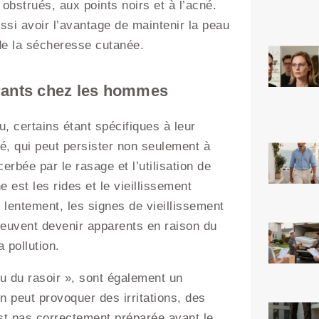
obstrués, aux points noirs et à l’acné.
i avoir l’avantage de maintenir la peau
 de la sécheresse cutanée.
urants chez les hommes
 certains étant spécifiques à leur
é, qui peut persister non seulement à
rbée par le rasage et l’utilisation de
est les rides et le vieillissement
 lentement, les signes de vieillissement
é peuvent devenir apparents en raison du
a pollution.
eu du rasoir », sont également un
 peut provoquer des irritations, des
est pas correctement préparée avant le