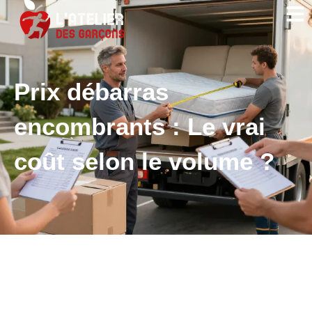
Prix débarras
encombrants : Le vrai
coût selon le volume ?