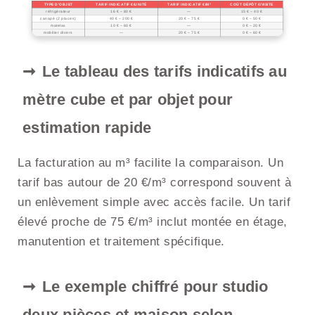
TYPE D’OBJET
TARIF INDICATIF €/UNITÉ
TARIF INDICATIF €/M³
COÛT DÉPÔT €/VISITE
réfrigérateur
16 € – 80 €
—
15 € – 40 €
canapé (2 places)
40 € – 200 €
20 € – 75 €
0 € – 50 €
matelas
10 € – 60 €
—
0 € – 20 €
mobilier divers
—
20 € – 75 €
0 € – 60 €
Le tableau des tarifs indicatifs au
mètre cube et par objet pour
estimation rapide
La facturation au m³ facilite la comparaison. Un
tarif bas autour de 20 €/m³ correspond souvent à
un enlèvement simple avec accès facile. Un tarif
élevé proche de 75 €/m³ inclut montée en étage,
manutention et traitement spécifique.
Le exemple chiffré pour studio
deux pièces et maison selon