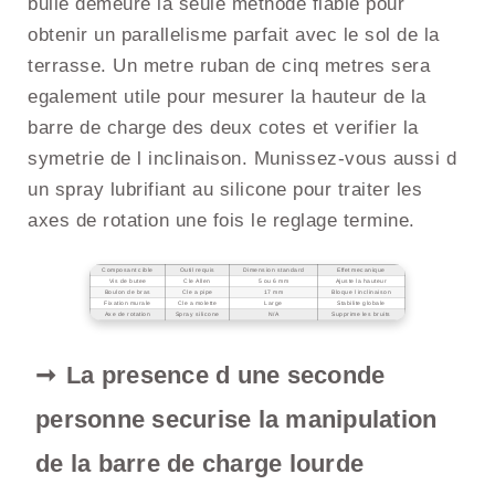
bulle demeure la seule methode fiable pour
obtenir un parallelisme parfait avec le sol de la
terrasse. Un metre ruban de cinq metres sera
egalement utile pour mesurer la hauteur de la
barre de charge des deux cotes et verifier la
symetrie de l inclinaison. Munissez-vous aussi d
un spray lubrifiant au silicone pour traiter les
axes de rotation une fois le reglage termine.
Composant cible
Outil requis
Dimension standard
Effet mecanique
Vis de butee
Cle Allen
5 ou 6 mm
Ajuste la hauteur
Boulon de bras
Cle a pipe
17 mm
Bloque l inclinaison
Fixation murale
Cle a molette
Large
Stabilite globale
Axe de rotation
Spray silicone
N/A
Supprime les bruits
La presence d une seconde
personne securise la manipulation
de la barre de charge lourde