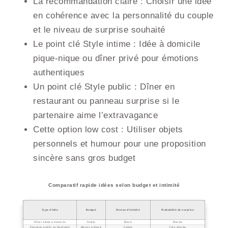
La recommandation claire : Choisir une idée
en cohérence avec la personnalité du couple
et le niveau de surprise souhaité
Le point clé Style intime : Idée à domicile
pique-nique ou dîner privé pour émotions
authentiques
Un point clé Style public : Dîner en
restaurant ou panneau surprise si le
partenaire aime l’extravagance
Cette option low cost : Utiliser objets
personnels et humour pour une proposition
sincère sans gros budget
Comparatif rapide idées selon budget et intimité
Type d’idée
Budget
Niveau d’intimité
Probabilité de surprise
Dîner intime à domicile
Faible
Élevé
Élevée
Panneau public ou flashmob
Moyen à élevé
Faible
Très élevée