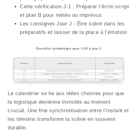
Cette vérification J-1 : Préparer l’écrin script
et plan B pour météo ou imprévus
Les consignes Jour J : Être sobre dans les
préparatifs et laisser de la place à l’émotion
Checklist synthétique pour J-30 à jour J
Moment
Action prioritaire
Responsable
J-30
Choix bague ou alternative et réservation lieu
Proposeur
J-7
Confirmer photographe ou complice et préparer script
Proposeur + complice
J-1
Vérifier tenue écrin et itinéraire
Proposeur
Jour J
Exécution discrète et sauvegarde plan B
Proposeur + complice
Le calendrier se lie aux idées choisies pour que
la logistique devienne invisible au moment
crucial. Une fine synchronisation entre l’instant et
les témoins transforme la scène en souvenir
durable.