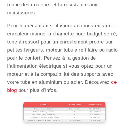
tenue des couleurs et la résistance aux
moisissures.
Pour le mécanisme, plusieurs options existent :
enrouleur manuel à chaînette pour budget serré,
tube à ressort pour un enroulement propre sur
petites largeurs, moteur tubulaire filaire ou radio
pour le confort. Pensez à la gestion de
l’alimentation électrique si vous optez pour un
moteur et à la compatibilité des supports avec
votre tube en aluminium ou acier. Découvrez
ce
blog
pour plus d’infos.
ÉLÉMENT
QUANTITÉ TYPE
PRIX INDICATIF
Tissu acrylique 300 g/m²
Selon surface
20 à 80 EUR/m²
Tube enrouleur (alu/acier)
1
20 à 120 EUR
Mécanisme (manuel/moteur)
1
25 à 400 EUR
Latte de lest (aluminium ou bois traité)
1
10 à 40 EUR
Fixations inox (vis, chevilles, crochets)
Selon longueur
10 à 50 EUR