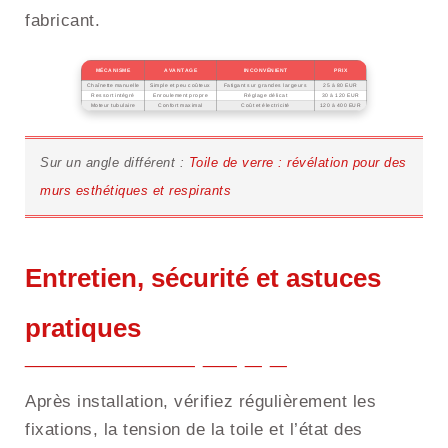
fabricant.
MÉCANISME
AVANTAGE
INCONVÉNIENT
PRIX
Chaînette manuelle
Simple et peu coûteux
Fatigant sur grandes largeurs
25 à 80 EUR
Ressort intégré
Enroulement propre
Réglage délicat
30 à 120 EUR
Moteur tubulaire
Confort maximal
Coût et électricité
120 à 400 EUR
Sur un angle différent :
Toile de verre : révélation pour des
murs esthétiques et respirants
Entretien, sécurité et astuces
pratiques
Après installation, vérifiez régulièrement les
fixations, la tension de la toile et l’état des