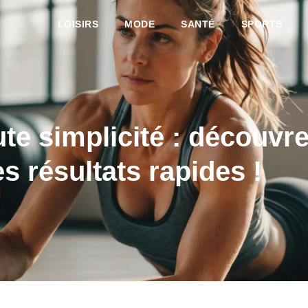
LOISIRS
MODE
SANTÉ
SPORTS
te simplicité : découvre
s résultats rapides !